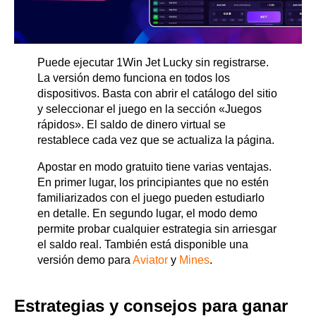
Puede ejecutar 1Win Jet Lucky sin registrarse.
La versión demo funciona en todos los
dispositivos. Basta con abrir el catálogo del sitio
y seleccionar el juego en la sección «Juegos
rápidos». El saldo de dinero virtual se
restablece cada vez que se actualiza la página.
Apostar en modo gratuito tiene varias ventajas.
En primer lugar, los principiantes que no estén
familiarizados con el juego pueden estudiarlo
en detalle. En segundo lugar, el modo demo
permite probar cualquier estrategia sin arriesgar
el saldo real. También está disponible una
versión demo para
Aviator
y
Mines
.
Estrategias y consejos para ganar