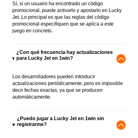
Sí, si un usuario ha encontrado un código
promocional, puede activarlo y apostarlo en Lucky
Jet. Lo principal es que las reglas del código
promocional especifiquen que se aplica a este
juego en concreto.
¿Con qué frecuencia hay actualizaciones
para Lucky Jet en 1win?
Los desarrolladores pueden introducir
actualizaciones periódicamente, pero es imposible
decir fechas exactas, ya que se producen
automáticamente.
¿Puedo jugar a Lucky Jet en 1win sin
registrarme?