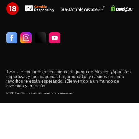
1win - ¡el mejor establecimiento de juego de México! ¡Apuestas
deportivas y tus máquinas tragamonedas y casinos en línea
favoritos te están esperando! ¡Bienvenido a un mundo de
diversión y emoción!
© 2010-2026. .Todos los derechos reservados.