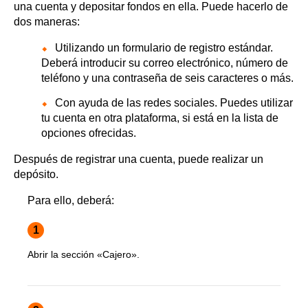
una cuenta y depositar fondos en ella. Puede hacerlo de
dos maneras:
Utilizando un formulario de registro estándar.
Deberá introducir su correo electrónico, número de
teléfono y una contraseña de seis caracteres o más.
Con ayuda de las redes sociales. Puedes utilizar
tu cuenta en otra plataforma, si está en la lista de
opciones ofrecidas.
Después de registrar una cuenta, puede realizar un
depósito.
Para ello, deberá:
1
Abrir la sección «Cajero».