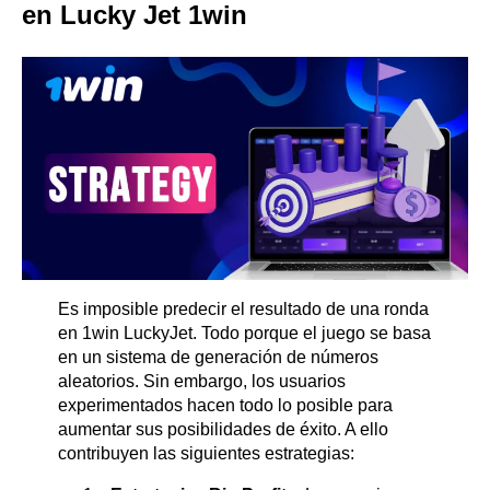
en Lucky Jet 1win
Es imposible predecir el resultado de una ronda
en 1win LuckyJet. Todo porque el juego se basa
en un sistema de generación de números
aleatorios. Sin embargo, los usuarios
experimentados hacen todo lo posible para
aumentar sus posibilidades de éxito. A ello
contribuyen las siguientes estrategias: