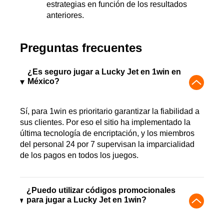
estrategias en función de los resultados
anteriores.
Preguntas frecuentes
¿Es seguro jugar a Lucky Jet en 1win en
México?
Sí, para 1win es prioritario garantizar la fiabilidad a
sus clientes. Por eso el sitio ha implementado la
última tecnología de encriptación, y los miembros
del personal 24 por 7 supervisan la imparcialidad
de los pagos en todos los juegos.
¿Puedo utilizar códigos promocionales
para jugar a Lucky Jet en 1win?