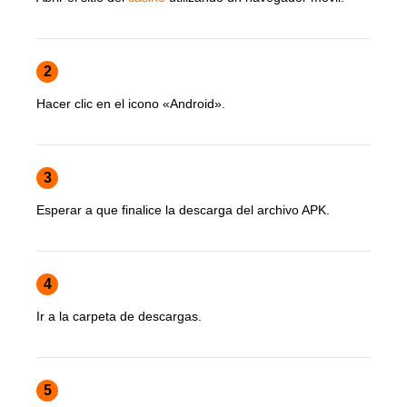
2
Hacer clic en el icono «Android».
3
Esperar a que finalice la descarga del archivo APK.
4
Ir a la carpeta de descargas.
5