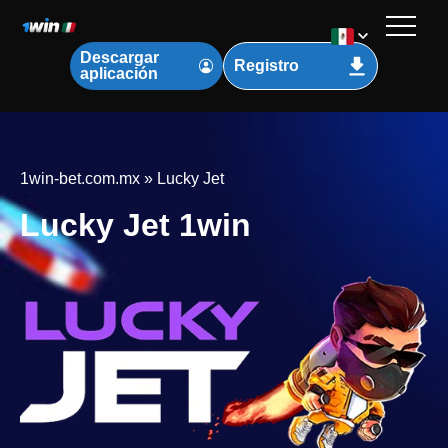
Descargar
Registro
aplicación
1win-bet.com.mx
»
Lucky Jet
Lucky Jet 1win