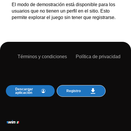
El modo de demostración está disponible para los
usuarios que no tienen un perfil en el sitio. Esto
permite explorar el juego sin tener que registrarse.
Términos y condiciones
Política de privacidad
Descargar
Registro
aplicación