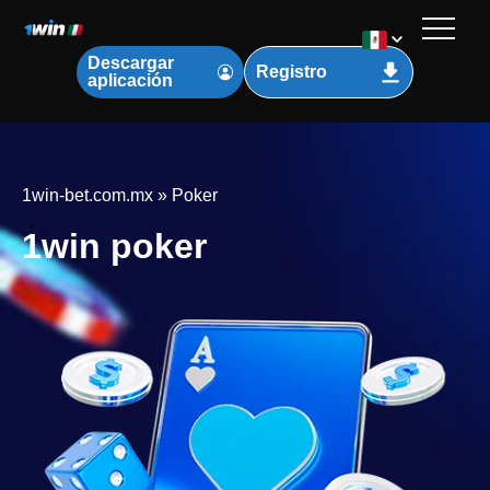
Descargar
Registro
aplicación
1win-bet.com.mx
»
Poker
1win poker