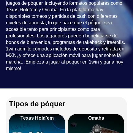
juegos de póquer, incluyendo formatos populares como
Texas Hold’em y Omaha. En la plataforma hay
disponibles torneos y partidas de cash con diferentes
niveles de apuesta, lo que hace que el póquer sea
accesible tanto para principiantes como para
profesionales. Los jugadores pueden beneficiarse de
bonos de bienvenida, programas de rakeback y freerolls.
1win admite cómodos métodos de depósito y retirada en
MXN, y ofrece una aplicación móvil para jugar sobre la
marcha. ¡Empieza a jugar al póquer en 1win y gana hoy
mismo!
Tipos de póquer
Texas Hold’em
Omaha