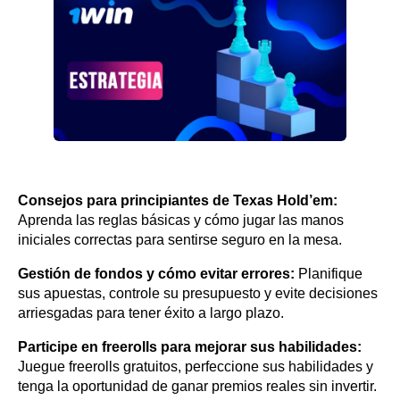
Consejos para principiantes de Texas Hold’em:
Aprenda las reglas básicas y cómo jugar las manos
iniciales correctas para sentirse seguro en la mesa.
Gestión de fondos y cómo evitar errores:
Planifique
sus apuestas, controle su presupuesto y evite decisiones
arriesgadas para tener éxito a largo plazo.
Participe en freerolls para mejorar sus habilidades:
Juegue freerolls gratuitos, perfeccione sus habilidades y
tenga la oportunidad de ganar premios reales sin invertir.