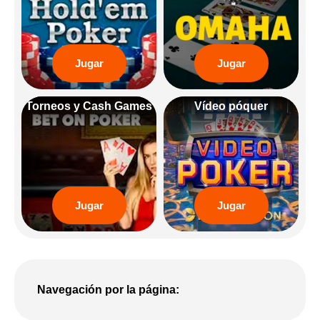
Jugar
Jugar
Torneos y Cash Games
Vídeo póquer
Jugar
Jugar
Navegación por la página: