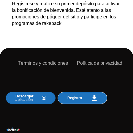
Regístrese y realice su primer depósito para activar
la bonificación de bienvenida. Esté atento a las
promociones de póquer del sitio y participe en los
programas de rakeback.
Términos y condiciones
Política de privacidad
Descargar
Registro
aplicación